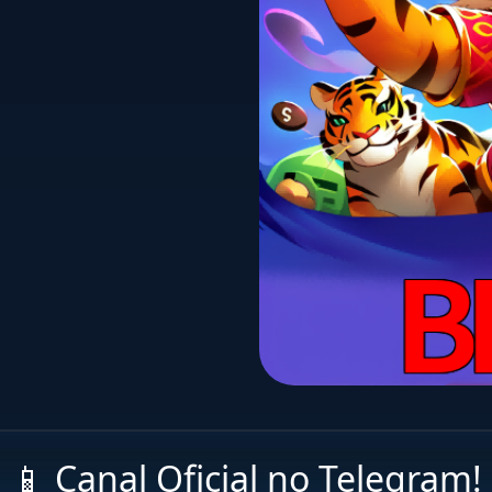
📱 Canal Oficial no Telegram!