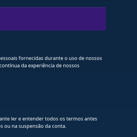
pessoais fornecidas durante o uso de nossos
 contínua da experiência de nossos
ante ler e entender todos os termos antes
es ou na suspensão da conta.