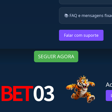
📚 FAQ e mensagens fixa
Falar com suporte
SEGUIR AGORA
A