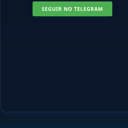
SEGUIR NO TELEGRAM