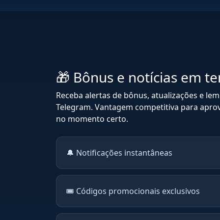
🎁 Bônus e notícias em t
Receba alertas de bônus, atualizações e le
Telegram. Vantagem competitiva para apro
no momento certo.
🔔 Notificações instantâneas
🎟️ Códigos promocionais exclusivos