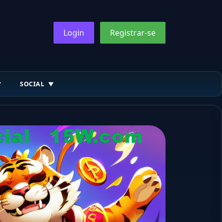
Login
Registrar-se
SOCIAL