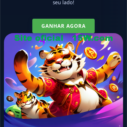
seu lado!
GANHAR AGORA