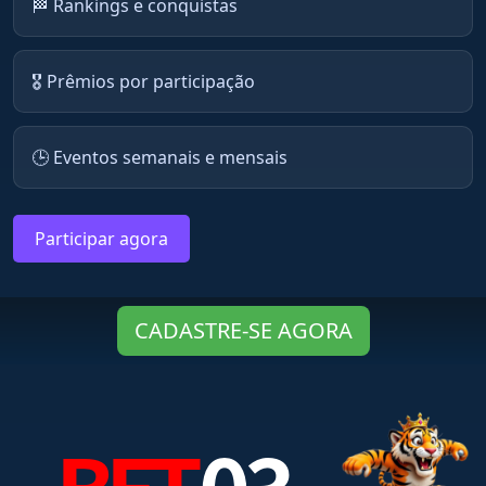
🏁 Rankings e conquistas
🎖️ Prêmios por participação
🕒 Eventos semanais e mensais
Participar agora
CADASTRE-SE AGORA