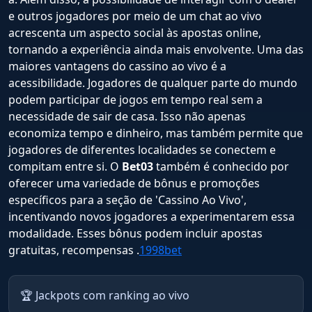
e outros jogadores por meio de um chat ao vivo
acrescenta um aspecto social às apostas online,
tornando a experiência ainda mais envolvente. Uma das
maiores vantagens do cassino ao vivo é a
acessibilidade. Jogadores de qualquer parte do mundo
podem participar de jogos em tempo real sem a
necessidade de sair de casa. Isso não apenas
economiza tempo e dinheiro, mas também permite que
jogadores de diferentes localidades se conectem e
compitam entre si. O
Bet03
também é conhecido por
oferecer uma variedade de bônus e promoções
específicos para a seção de 'Cassino Ao Vivo',
incentivando novos jogadores a experimentarem essa
modalidade. Esses bônus podem incluir apostas
gratuitas, recompensas .
1998bet
🏆 Jackpots com ranking ao vivo