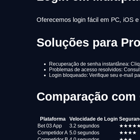
Oferecemos login fácil em PC, iOS e 
Soluções para Pr
Recuperação de senha instantânea: Cliqu
Problemas de acesso resolvidos: Consult
Login bloqueado: Verifique seu e-mail pa
Comparação com 
Plataforma
Velocidade de Login
Seguran
Bet 03 App
3.2 segundos
★★★★
Competidor A
5.0 segundos
★★★★
Competidor B
4.0 segundos
★★★