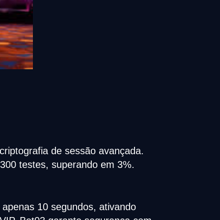
 criptografia de sessão avançada.
300 testes, superando em 3%.
m apenas 10 segundos, ativando