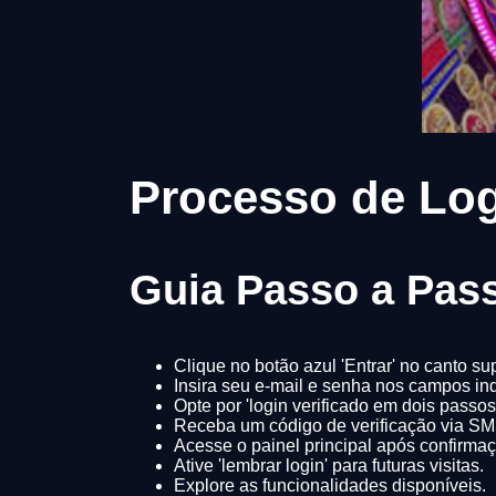
Processo de Log
Guia Passo a Pas
Clique no botão azul 'Entrar' no canto sup
Insira seu e-mail e senha nos campos in
Opte por 'login verificado em dois passos
Receba um código de verificação via SMS
Acesse o painel principal após confirma
Ative 'lembrar login' para futuras visitas.
Explore as funcionalidades disponíveis.