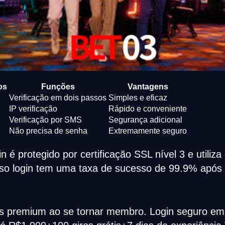
os
Funções
Vantagens
Verificação em dois passos
Simples e eficaz
IP verificação
Rápido e conveniente
Verificação por SMS
Segurança adicional
Não precisa de senha
Extremamente seguro
é protegido por certificação SSL nível 3 e utiliza
o login tem uma taxa de sucesso de 99.9% após 
égios premium ao se tornar membro. Login seguro e