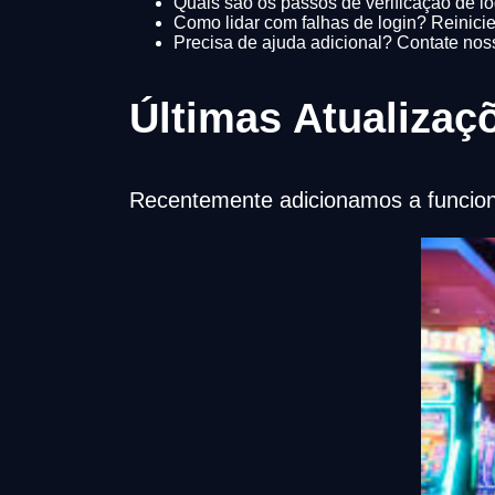
Quais são os passos de verificação de lo
Como lidar com falhas de login? Reinicie
Precisa de ajuda adicional? Contate nos
Últimas Atualizaç
Recentemente adicionamos a funcional