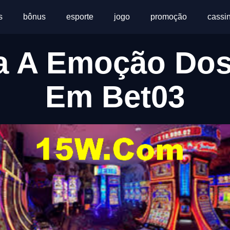
s
bônus
esporte
jogo
promoção
cassi
a A Emoção Dos
Em Bet03