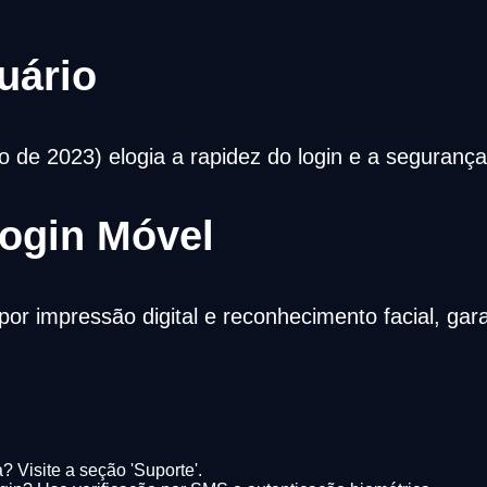
uário
 de 2023) elogia a rapidez do login e a segurança
Login Móvel
 por impressão digital e reconhecimento facial, gar
Visite a seção 'Suporte'.