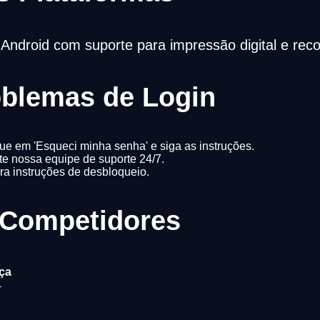
Android com suporte para impressão digital e reco
oblemas de Login
e em 'Esqueci minha senha' e siga as instruções.
e nossa equipe de suporte 24/7.
ra instruções de desbloqueio.
Competidores
ça
★