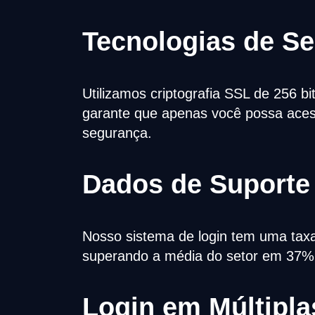
Tecnologias de S
Utilizamos criptografia SSL de 256 bi
garante que apenas você possa acess
segurança.
Dados de Suporte
Nosso sistema de login tem uma ta
superando a média do setor em 37%
Login em Múltipla