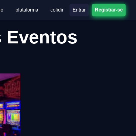
no
plataforma
colidir
Entrar
Registrar-se
 Eventos