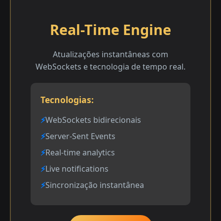
Real-Time Engine
Atualizações instantâneas com
WebSockets e tecnologia de tempo real.
Tecnologias:
WebSockets bidirecionais
Server-Sent Events
Real-time analytics
Live notifications
Sincronização instantânea