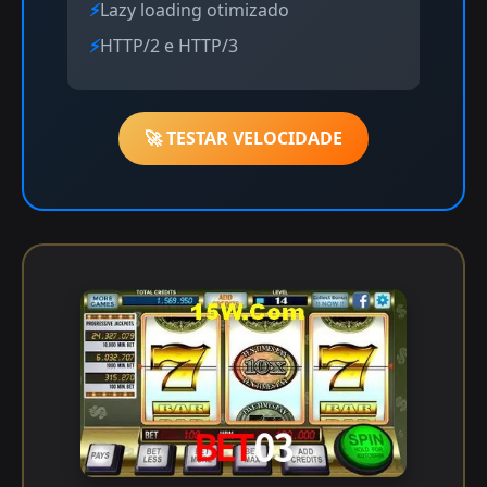
Lazy loading otimizado
HTTP/2 e HTTP/3
🚀 TESTAR VELOCIDADE