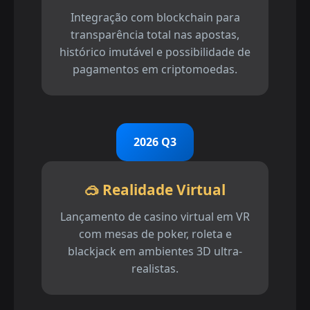
Integração com blockchain para
transparência total nas apostas,
histórico imutável e possibilidade de
pagamentos em criptomoedas.
2026 Q3
🥽 Realidade Virtual
Lançamento de casino virtual em VR
com mesas de poker, roleta e
blackjack em ambientes 3D ultra-
realistas.