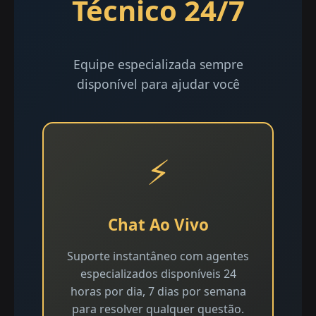
Técnico 24/7
Equipe especializada sempre
disponível para ajudar você
⚡
Chat Ao Vivo
Suporte instantâneo com agentes
especializados disponíveis 24
horas por dia, 7 dias por semana
para resolver qualquer questão.