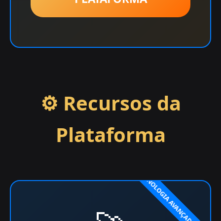
⚙️ Recursos da
Plataforma