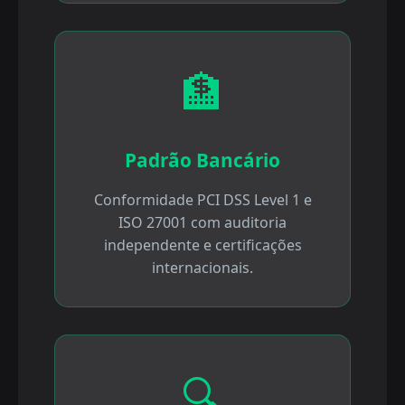
🏦
Padrão Bancário
Conformidade PCI DSS Level 1 e
ISO 27001 com auditoria
independente e certificações
internacionais.
🔍