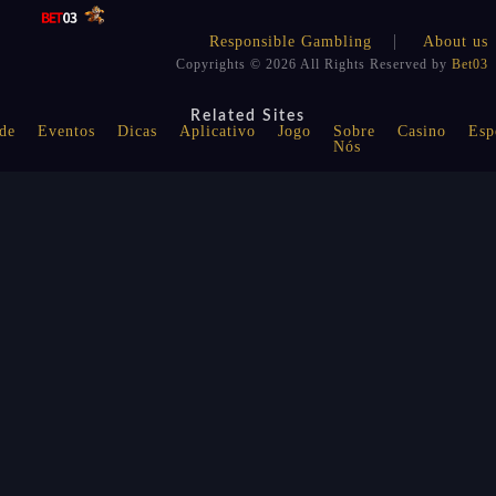
Responsible Gambling
About us
Copyrights © 2026 All Rights Reserved by
Bet03
Related Sites
de
Eventos
Dicas
Aplicativo
Jogo
Sobre
Casino
Esp
Nós