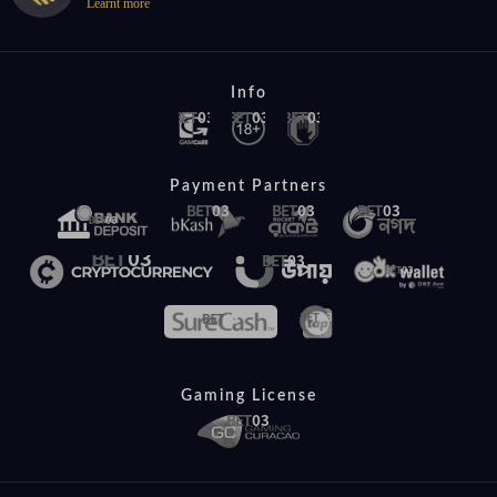
Learnt more
Info
Payment Partners
Gaming License