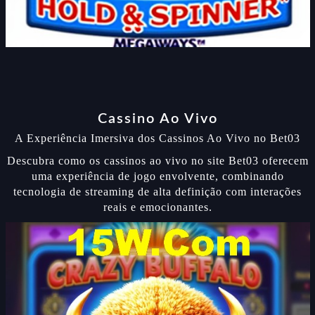
Cassino Ao Vivo
A Experiência Imersiva dos Cassinos Ao Vivo no Bet03
Descubra como os cassinos ao vivo no site Bet03 oferecem
uma experiência de jogo envolvente, combinando
tecnologia de streaming de alta definição com interações
reais e emocionantes.