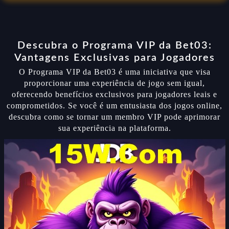
Descubra o Programa VIP da Bet03:
Vantagens Exclusivas para Jogadores
O Programa VIP da Bet03 é uma iniciativa que visa
proporcionar uma experiência de jogo sem igual,
oferecendo benefícios exclusivos para jogadores leais e
comprometidos. Se você é um entusiasta dos jogos online,
descubra como se tornar um membro VIP pode aprimorar
sua experiência na plataforma.