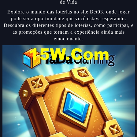
de Vida
Explore o mundo das loterias no site Bet03, onde jogar
pode ser a oportunidade que você estava esperando.
Descubra os diferentes tipos de loterias, como participar, e
as promoções que tornam a experiência ainda mais
emocionante.