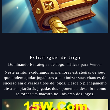
Estratégias de Jogo
Dominando Estratégias de Jogo: Táticas para Vencer
Neste artigo, exploramos as melhores estratégias de jogo
que podem ajudar jogadores a maximizar suas chances de
sucesso em diversos tipos de jogos. Desde o planejamento
até a adaptação às jogadas dos oponentes, descubra como
se tornar um maestro no universo dos jogos.