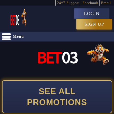
24*7 Support
Facebook
Email
LOGIN
SIGN UP
Menu
SEE ALL
PROMOTIONS