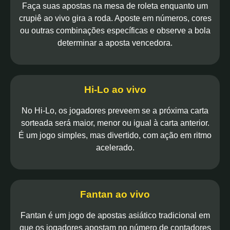
Faça suas apostas na mesa de roleta enquanto um
crupiê ao vivo gira a roda. Aposte em números, cores
ou outras combinações específicas e observe a bola
determinar a aposta vencedora.
Hi-Lo ao vivo
No Hi-Lo, os jogadores preveem se a próxima carta
sorteada será maior, menor ou igual à carta anterior.
É um jogo simples, mas divertido, com ação em ritmo
acelerado.
Fantan ao vivo
Fantan é um jogo de apostas asiático tradicional em
que os jogadores apostam no número de contadores