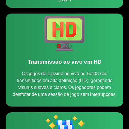
Transmissão ao vivo em HD
Os jogos de cassino ao vivo no Bet03 são
transmitidos em alta definição (HD), garantindo
visuais suaves e claros. Os jogadores podem
desfrutar de uma sessão de jogo sem interrupções.