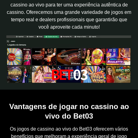
cassino ao vivo para ter uma experiência autêntica de
cassino. Oferecemos uma grande variedade de jogos em
tempo real e dealers profissionais que garantirão que
você aproveite cada minuto!
Vantagens de jogar no cassino ao
vivo do Bet03
Os jogos de cassino ao vivo do Bet03 oferecem vários
benefícios que melhoram a experiência geral de jogo