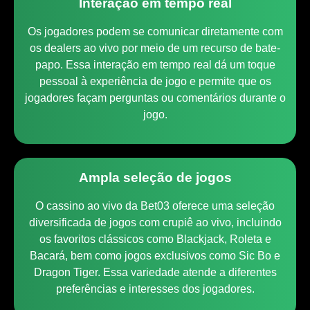
Interação em tempo real
Os jogadores podem se comunicar diretamente com
os dealers ao vivo por meio de um recurso de bate-
papo. Essa interação em tempo real dá um toque
pessoal à experiência de jogo e permite que os
jogadores façam perguntas ou comentários durante o
jogo.
Ampla seleção de jogos
O cassino ao vivo da Bet03 oferece uma seleção
diversificada de jogos com crupiê ao vivo, incluindo
os favoritos clássicos como Blackjack, Roleta e
Bacará, bem como jogos exclusivos como Sic Bo e
Dragon Tiger. Essa variedade atende a diferentes
preferências e interesses dos jogadores.