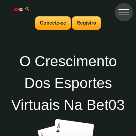
Conecte-se
Registro
O Crescimento
Dos Esportes
Virtuais Na Bet03