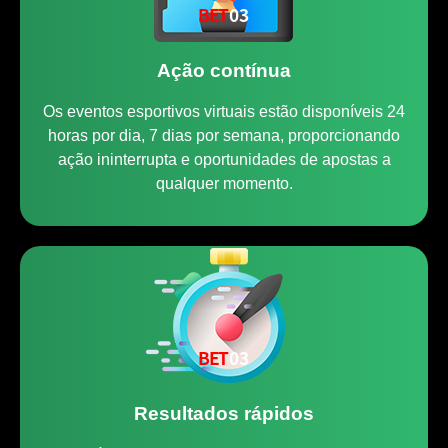
Ação contínua
Os eventos esportivos virtuais estão disponíveis 24
horas por dia, 7 dias por semana, proporcionando
ação ininterrupta e oportunidades de apostas a
qualquer momento.
Resultados rápidos