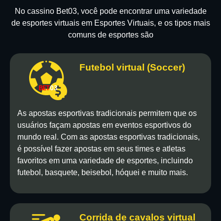
No cassino Bet03, você pode encontrar uma variedade
de esportes virtuais em Esportes Virtuais, e os tipos mais
comuns de esportes são
Futebol virtual (Soccer)
As apostas esportivas tradicionais permitem que os
usuários façam apostas em eventos esportivos do
mundo real. Com as apostas esportivas tradicionais,
é possível fazer apostas em seus times e atletas
favoritos em uma variedade de esportes, incluindo
futebol, basquete, beisebol, hóquei e muito mais.
Corrida de cavalos virtual