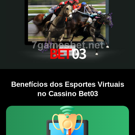
Benefícios dos Esportes Virtuais
no Cassino Bet03